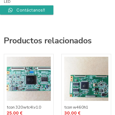
LED
Contáctanos!!
Productos relacionados
tcon 320wtc4lv1.0
tcon w460h1
25.00
€
30.00
€