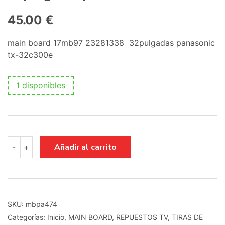
45.00
€
main board 17mb97 23281338 32pulgadas panasonic
tx-32c300e
1 disponibles
main
Añadir al carrito
-
+
board
17mb97
23281338
32pulgadas
panasonic
tx-
SKU:
mbpa474
32c300e
Categorías:
Inicio
,
MAIN BOARD
,
REPUESTOS TV
,
TIRAS DE
cantidad