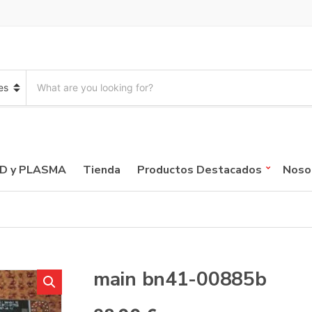
S
e
a
r
c
h
p
CD y PLASMA
Tienda
Productos Destacados
Noso
r
o
d
u
c
t
s
:
main bn41-00885b