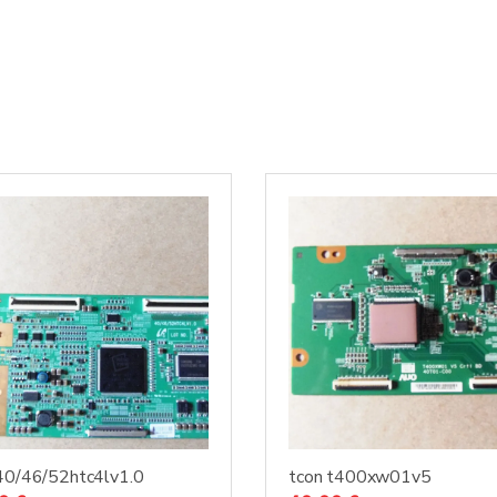
40/46/52htc4lv1.0
tcon t400xw01v5