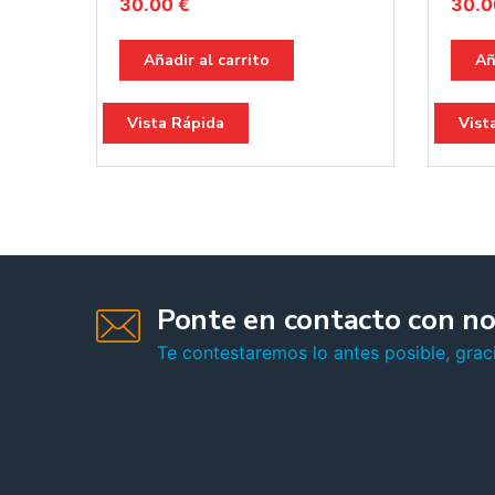
30.00
€
30.
Añadir al carrito
Añ
Vista Rápida
Vist
Ponte en contacto con no
Te contestaremos lo antes posible, graci