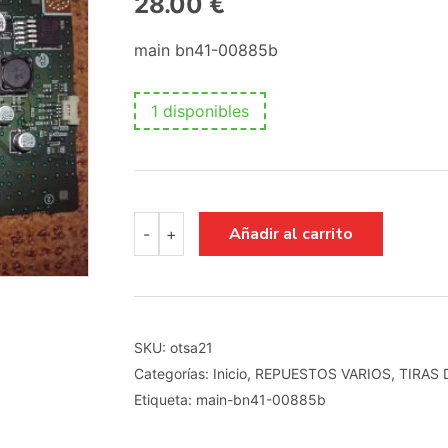
28.00
€
main bn41-00885b
1 disponibles
main
Añadir al carrito
-
+
bn41-
00885b
cantidad
SKU:
otsa21
Categorías:
Inicio
,
REPUESTOS VARIOS
,
TIRAS 
Etiqueta:
main-bn41-00885b