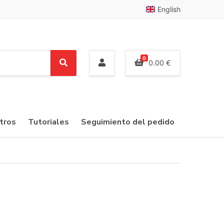
English
0
0.00
€
S
e
a
r
c
tros
Tutoriales
Seguimiento del pedido
h