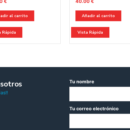
00
€
40.00
€
adir al carrito
Añadir al carrito
a Rápida
Vista Rápida
Tu nombre
sotros
as!!
Tu correo electrónico