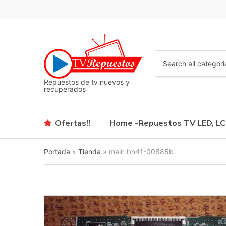
C
a
Repuestos de tv nuevos y
t
recuperados
e
g
o
Ofertas!!
Home -Repuestos TV LED, L
r
y
n
Portada
»
Tienda
»
main bn41-00885b
a
m
e