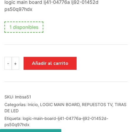
logic main board lj41-04776a lj92-01452d
ps50q97hdx
1 disponibles
logic
Añadir al carrito
-
+
main
board
lj41-
04776a
lj92-
01452d
SKU:
lmbsa51
ps50q97hdx
Categorías:
Inicio
,
LOGIC MAIN BOARD
,
REPUESTOS TV
,
TIRAS
cantidad
DE LED
Etiqueta:
logic-main-board-lj41-04776a-lj92-01452d-
ps50q97hdx