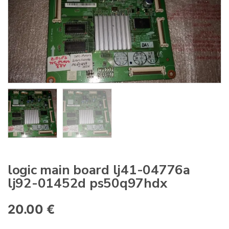
:
logic main board lj41-04776a
lj92-01452d ps50q97hdx
20.00
€