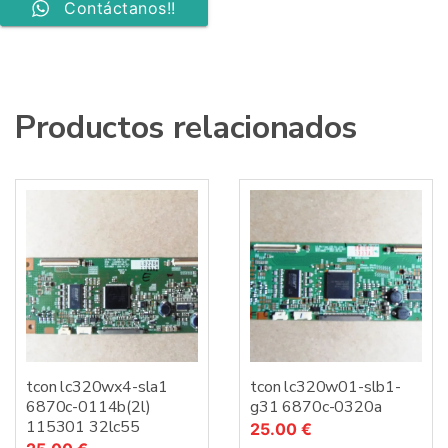
Contáctanos!!
Productos relacionados
tcon lc320wx4-sla1
tcon lc320w01-slb1-
6870c-0114b(2l)
g31 6870c-0320a
115301 32lc55
25.00
€