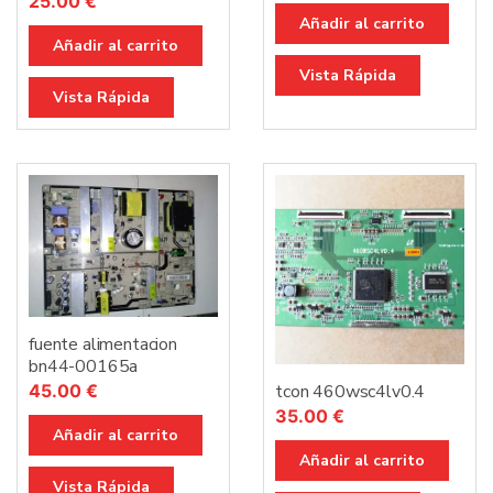
25.00
€
Añadir al carrito
Añadir al carrito
Vista Rápida
Vista Rápida
fuente alimentacion
bn44-00165a
45.00
€
tcon 460wsc4lv0.4
35.00
€
Añadir al carrito
Añadir al carrito
Vista Rápida