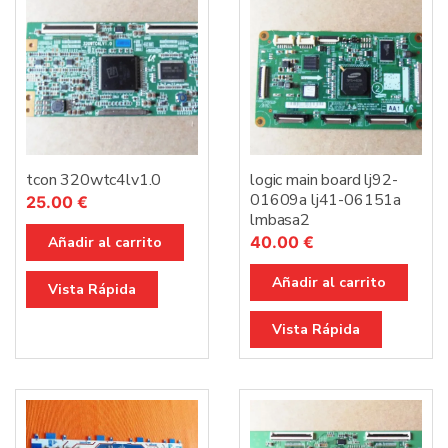
tcon 320wtc4lv1.0
logic main board lj92-
01609a lj41-06151a
25.00
€
lmbasa2
40.00
€
Añadir al carrito
Añadir al carrito
Vista Rápida
Vista Rápida