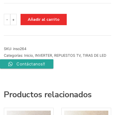
inverter
Añadir al carrito
-
+
tv
sony
kdl-
40bx420
ssi400_10b01
rev:1.0
SKU:
inso264
cantidad
Categorías:
Inicio
,
INVERTER
,
REPUESTOS TV
,
TIRAS DE LED
Contáctanos!!
Productos relacionados