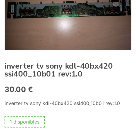
:
inverter tv sony kdl-40bx420
ssi400_10b01 rev:1.0
30.00
€
inverter tv sony kdl-40bx420 ssi400_10b01 rev:1.0
1 disponibles