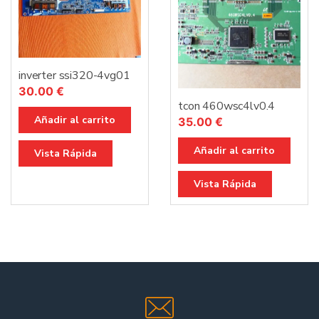
inverter ssi320-4vg01
30.00
€
tcon 460wsc4lv0.4
Añadir al carrito
35.00
€
Añadir al carrito
Vista Rápida
Vista Rápida