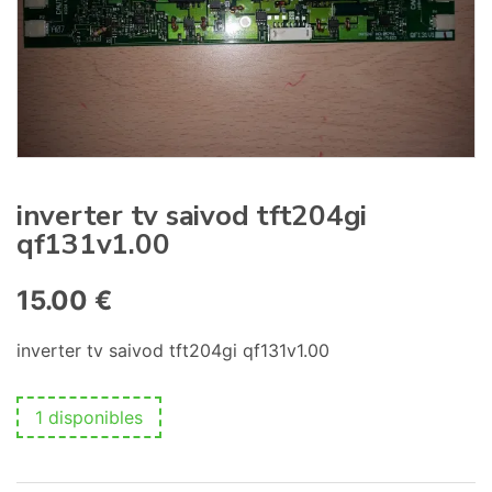
:
inverter tv saivod tft204gi
qf131v1.00
15.00
€
inverter tv saivod tft204gi qf131v1.00
1 disponibles