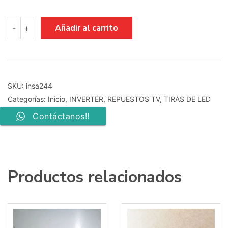
inverter
Añadir al carrito
-
+
tv
saivod
tft204gi
qf131v1.00
cantidad
SKU:
insa244
Categorías:
Inicio
,
INVERTER
,
REPUESTOS TV
,
TIRAS DE LED
Contáctanos!!
Productos relacionados