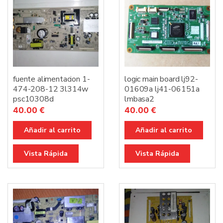
fuente alimentacion 1-
logic main board lj92-
474-208-12 3l314w
01609a lj41-06151a
psc10308d
lmbasa2
40.00
€
40.00
€
Añadir al carrito
Añadir al carrito
Vista Rápida
Vista Rápida