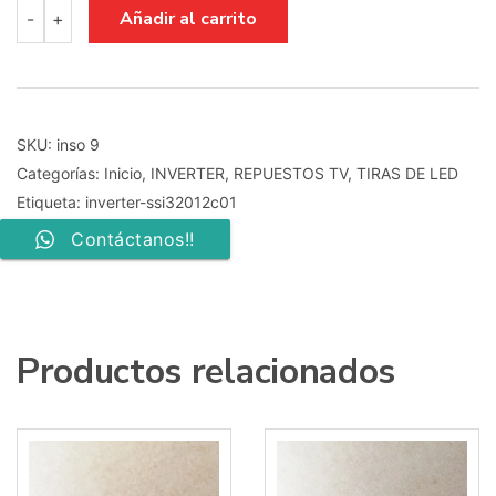
inverter
Añadir al carrito
-
+
ssi320_12c01
cantidad
SKU:
inso 9
Categorías:
Inicio
,
INVERTER
,
REPUESTOS TV
,
TIRAS DE LED
Etiqueta:
inverter-ssi32012c01
Contáctanos!!
Productos relacionados