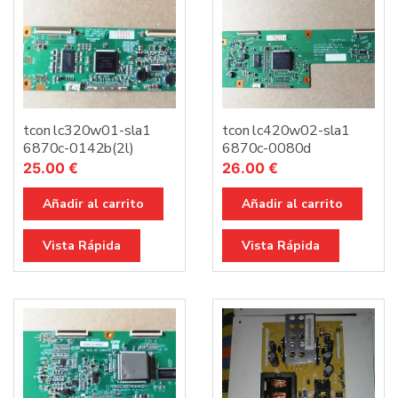
tcon lc320w01-sla1
tcon lc420w02-sla1
6870c-0142b(2l)
6870c-0080d
25.00
€
26.00
€
Añadir al carrito
Añadir al carrito
Vista Rápida
Vista Rápida