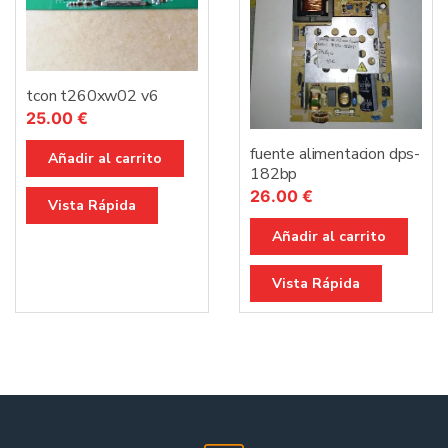
tcon t260xw02 v6
25.00
€
fuente alimentacion dps-
Añadir al carrito
182bp
26.00
€
Vista Rápida
Añadir al carrito
Vista Rápida