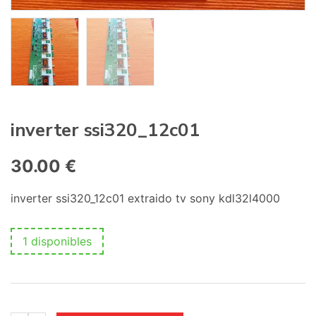
inverter ssi320_12c01
30.00
€
inverter ssi320_12c01 extraido tv sony kdl32l4000
1 disponibles