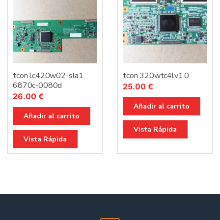
tcon lc420w02-sla1
tcon 320wtc4lv1.0
6870c-0080d
25.00
€
26.00
€
Añadir al carrito
Añadir al carrito
Vista Rápida
Vista Rápida