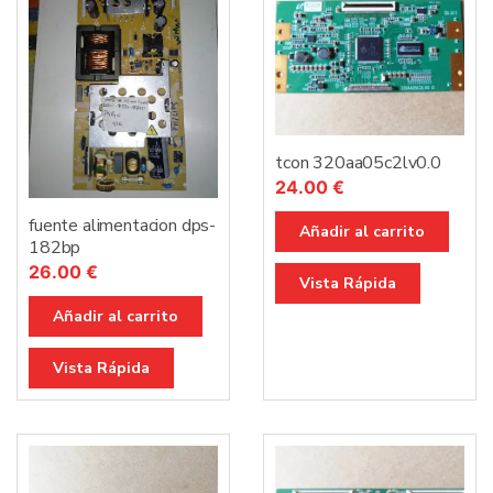
tcon 320aa05c2lv0.0
24.00
€
fuente alimentacion dps-
Añadir al carrito
182bp
26.00
€
Vista Rápida
Añadir al carrito
Vista Rápida