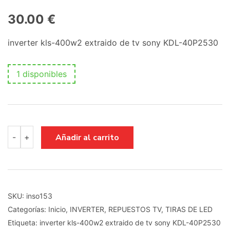
30.00
€
inverter kls-400w2 extraido de tv sony
KDL-40P2530
1 disponibles
inverter
Añadir al carrito
-
+
kls-
400w2
extraido
de
tv
sony
SKU:
inso153
KDL-
Categorías:
Inicio
,
INVERTER
,
REPUESTOS TV
,
TIRAS DE LED
40P2530
cantidad
Etiqueta:
inverter kls-400w2 extraido de tv sony KDL-40P2530