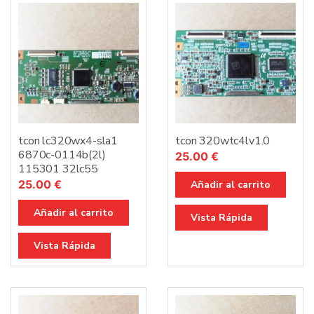
tcon lc320wx4-sla1
tcon 320wtc4lv1.0
6870c-0114b(2l)
25.00
€
115301 32lc55
25.00
€
Añadir al carrito
Añadir al carrito
Vista Rápida
Vista Rápida