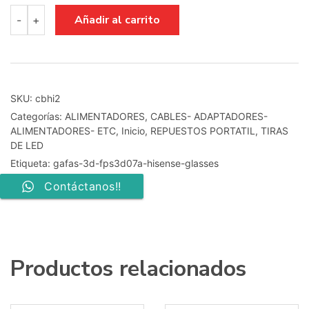
gafas
Añadir al carrito
-
+
3d
fps3d07a
hisense
glasses
cantidad
SKU:
cbhi2
Categorías:
ALIMENTADORES
,
CABLES- ADAPTADORES-
ALIMENTADORES- ETC
,
Inicio
,
REPUESTOS PORTATIL
,
TIRAS
DE LED
Etiqueta:
gafas-3d-fps3d07a-hisense-glasses
Contáctanos!!
Productos relacionados