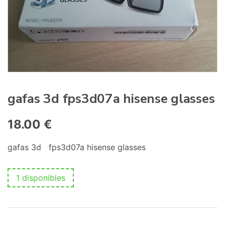
:
gafas 3d fps3d07a hisense glasses
18.00
€
gafas 3d fps3d07a hisense glasses
1 disponibles