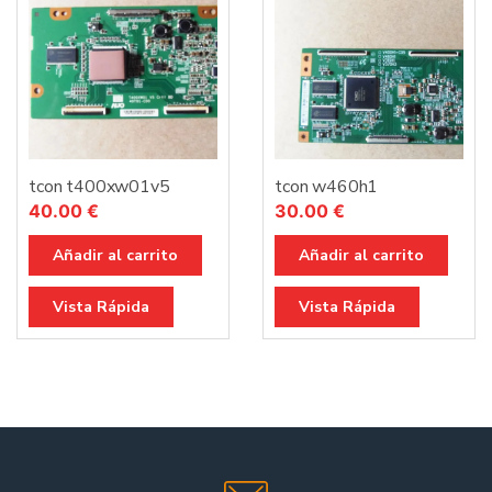
tcon t400xw01v5
tcon w460h1
40.00
€
30.00
€
Añadir al carrito
Añadir al carrito
Vista Rápida
Vista Rápida