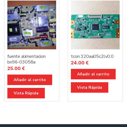
fuente alimentacion
tcon 320aa05c2lv0.0
bn96-03058a
24.00
€
25.00
€
Añadir al carrito
Añadir al carrito
Vista Rápida
Vista Rápida