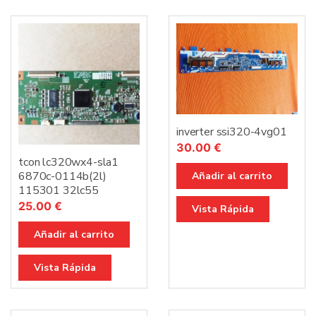
inverter ssi320-4vg01
30.00
€
tcon lc320wx4-sla1
6870c-0114b(2l)
Añadir al carrito
115301 32lc55
25.00
€
Vista Rápida
Añadir al carrito
Vista Rápida