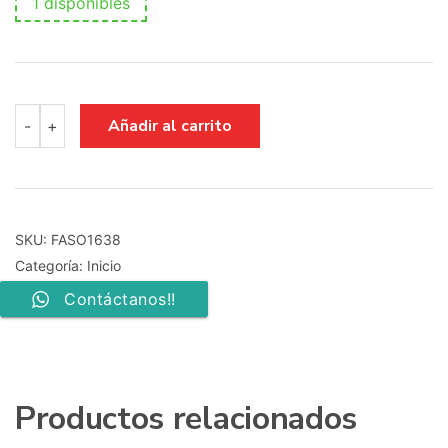
1 disponibles
FUENTE
Añadir al carrito
-
+
DE
ALIMENTACION
TV
SONY
KD-
32W800
SKU:
FASO1638
715GB718-
Categoría:
Inicio
P01-
000-
Contáctanos!!
0H2S
PLTVKL671XAAF
cantidad
Productos relacionados