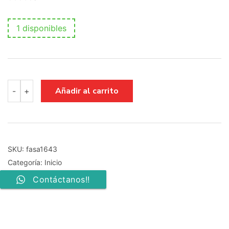
1 disponibles
fuente
Añadir al carrito
-
+
de
alimentacion
SAMSUNG
LT22B300EW
bn44-
00505a
SKU:
fasa1643
cantidad
Categoría:
Inicio
Contáctanos!!