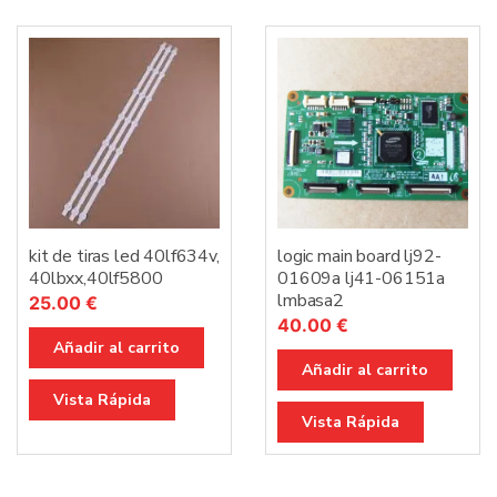
kit de tiras led 40lf634v,
logic main board lj92-
40lbxx,40lf5800
01609a lj41-06151a
lmbasa2
25.00
€
40.00
€
Añadir al carrito
Añadir al carrito
Vista Rápida
Vista Rápida