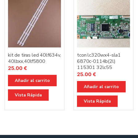
kit de tiras led 40lf634v,
tcon lc320wx4-sla1
40lbxx,40lf5800
6870c-0114b(2l)
115301 32lc55
25.00
€
25.00
€
Añadir al carrito
Añadir al carrito
Vista Rápida
Vista Rápida