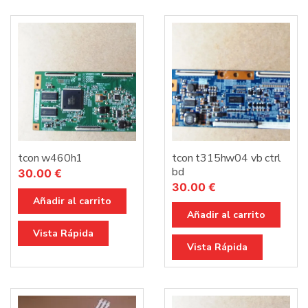
tcon w460h1
tcon t315hw04 vb ctrl
bd
30.00
€
30.00
€
Añadir al carrito
Añadir al carrito
Vista Rápida
Vista Rápida