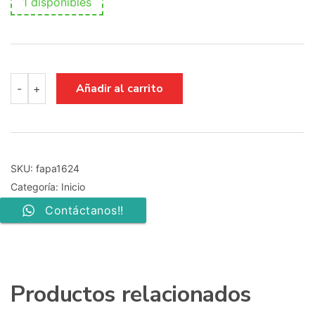
1 disponibles
fuente
Añadir al carrito
-
+
de
alimentacion
noac3fj0002
psc10301a
TX-
L37V10E
SKU:
fapa1624
cantidad
Categoría:
Inicio
Contáctanos!!
Productos relacionados