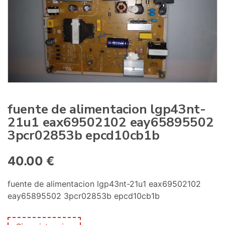
:
fuente de alimentacion lgp43nt-
21u1 eax69502102 eay65895502
3pcr02853b epcd10cb1b
40.00
€
fuente de alimentacion lgp43nt-21u1 eax69502102
eay65895502 3pcr02853b epcd10cb1b