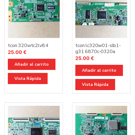
tcon 320wtc2lv8.4
tcon lc320w01-slb1-
g31 6870c-0320a
25.00
€
25.00
€
Añadir al carrito
Añadir al carrito
Vista Rápida
Vista Rápida