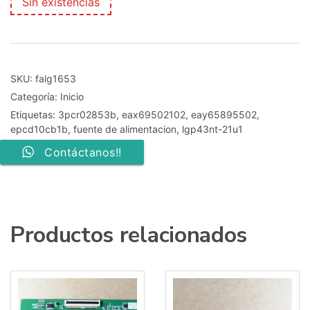
Sin existencias
SKU:
falg1653
Categoría:
Inicio
Etiquetas:
3pcr02853b
,
eax69502102
,
eay65895502
,
epcd10cb1b
,
fuente de alimentacion
,
lgp43nt-21u1
Contáctanos!!
Productos relacionados