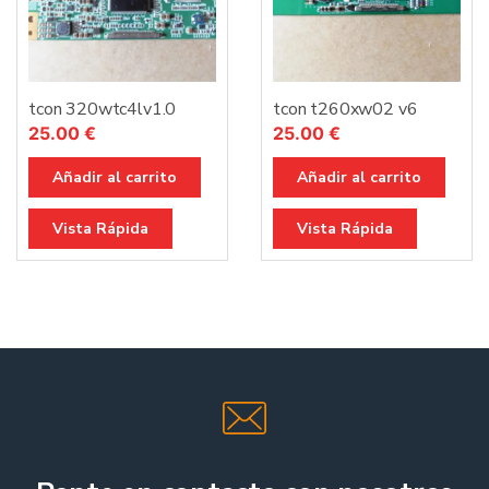
tcon 320wtc4lv1.0
tcon t260xw02 v6
25.00
€
25.00
€
Añadir al carrito
Añadir al carrito
Vista Rápida
Vista Rápida