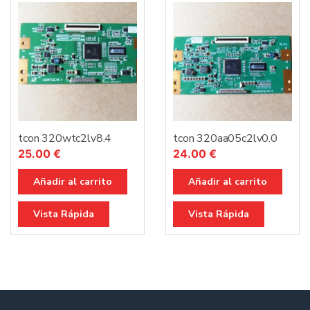
tcon 320wtc2lv8.4
tcon 320aa05c2lv0.0
25.00
€
24.00
€
Añadir al carrito
Añadir al carrito
Vista Rápida
Vista Rápida