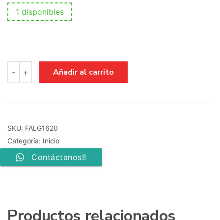
1 disponibles
FUENTE
Añadir al carrito
-
+
DE
ALIMENTACION
LG
55NANO756PA
LGP55NT-
21U1
SKU:
FALG1620
EAX69501702(1.0)
Categoría:
Inicio
EAY65895522
cantidad
Contáctanos!!
Productos relacionados