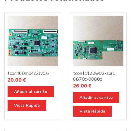
tcon f60mb4c2lv0.6
tcon lc420w02-sla1
6870c-0080d
20.00
€
26.00
€
Añadir al carrito
Añadir al carrito
Vista Rápida
Vista Rápida