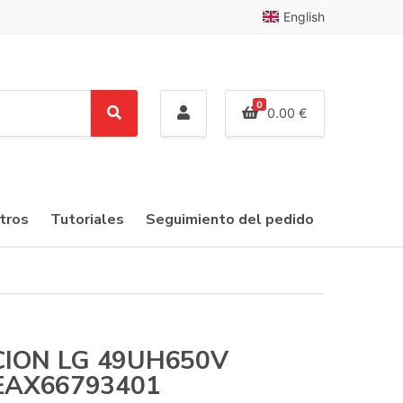
English
0
0.00
€
S
e
a
r
c
tros
Tutoriales
Seguimiento del pedido
h
CION LG 49UH650V
 EAX66793401