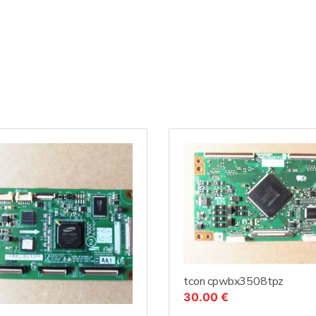
EAX66793401
cantidad
tcon cpwbx3508tpz
30.00
€