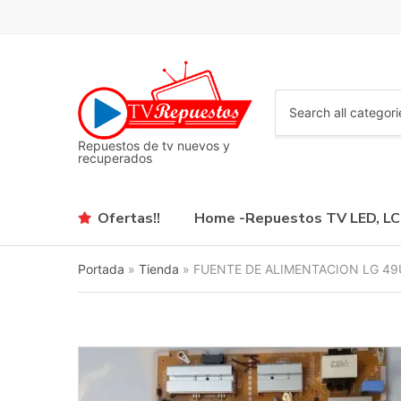
C
a
Repuestos de tv nuevos y
t
recuperados
e
g
o
Ofertas!!
Home -Repuestos TV LED, L
r
y
n
Portada
»
Tienda
»
FUENTE DE ALIMENTACION LG 49
a
m
e