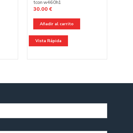
tcon w460h1
30.00
€
Añadir al carrito
Vista Rápida