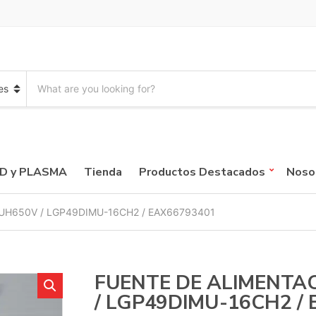
S
e
a
r
c
h
p
CD y PLASMA
Tienda
Productos Destacados
Noso
r
o
d
UH650V / LGP49DIMU-16CH2 / EAX66793401
u
c
t
s
:
FUENTE DE ALIMENTA
/ LGP49DIMU-16CH2 /