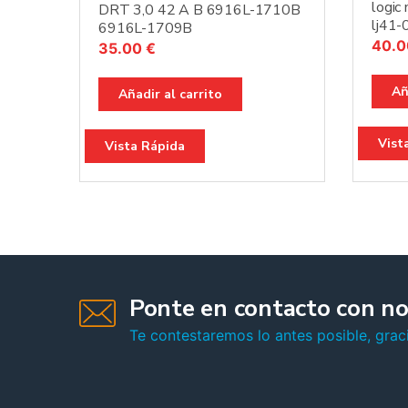
logic
DRT 3,0 42 A B 6916L-1710B
lj41
6916L-1709B
40.
35.00
€
Añ
Añadir al carrito
Vist
Vista Rápida
Ponte en contacto con no
Te contestaremos lo antes posible, graci