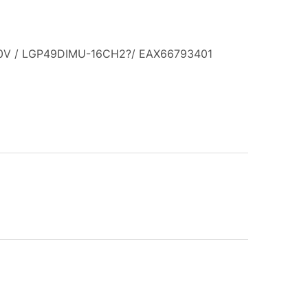
0V / LGP49DIMU-16CH2
?/ EAX66793401