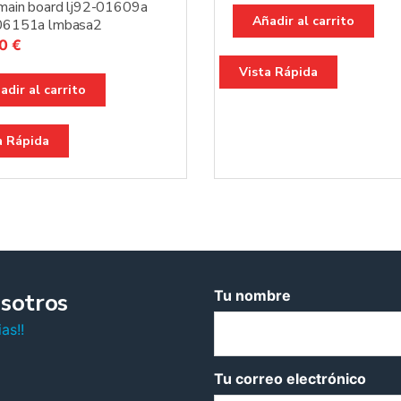
 main board lj92-01609a
Añadir al carrito
-06151a lmbasa2
00
€
Vista Rápida
adir al carrito
a Rápida
Tu nombre
sotros
as!!
Tu correo electrónico