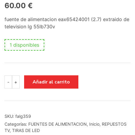
60.00
€
fuente de alimentacion eax65424001 (2.7) extraido de
television lg 55lb730v
1 disponibles
fuente
Añadir al carrito
-
+
de
alimentacion
eax65424001
(2.7)
cantidad
SKU:
falg359
Categorías:
FUENTES DE ALIMENTACION
,
Inicio
,
REPUESTOS
TV
,
TIRAS DE LED