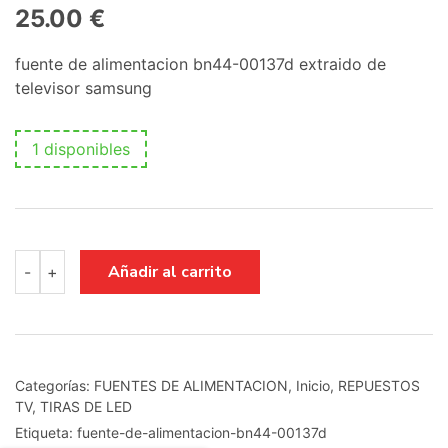
25.00
€
fuente de alimentacion bn44-00137d extraido de
televisor samsung
1 disponibles
fuente
Añadir al carrito
-
+
de
alimentacion
bn44-
00137d
cantidad
Categorías:
FUENTES DE ALIMENTACION
,
Inicio
,
REPUESTOS
TV
,
TIRAS DE LED
Etiqueta:
fuente-de-alimentacion-bn44-00137d