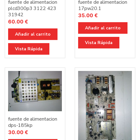
fuente de alimentacion
fuente de alimentacion
17pw20.1
plcd300p3 3122 423
31942
35.00
€
60.00
€
Añadir al carrito
Añadir al carrito
Vista Rápida
Vista Rápida
fuente de alimentacion
dps-185kp
30.00
€