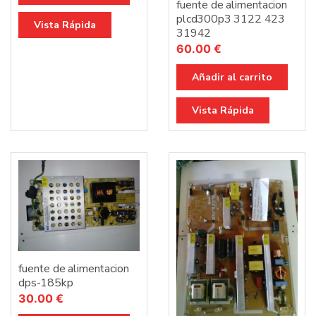
fuente de alimentacion
plcd300p3 3122 423
Vista Rápida
31942
60.00
€
Añadir al carrito
Vista Rápida
fuente de alimentacion
dps-185kp
30.00
€