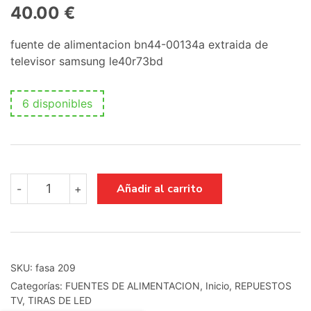
40.00
€
fuente de alimentacion bn44-00134a extraida de
televisor samsung le40r73bd
6 disponibles
fuente
Añadir al carrito
-
+
de
alimentacion
bn44-
00134a
cantidad
SKU:
fasa 209
Categorías:
FUENTES DE ALIMENTACION
,
Inicio
,
REPUESTOS
TV
,
TIRAS DE LED