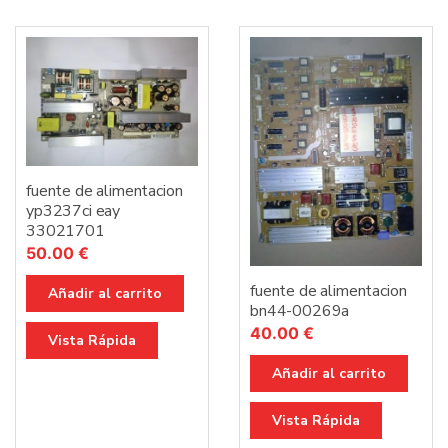
fuente de alimentacion
yp3237ci eay
33021701
50.00
€
fuente de alimentacion
Añadir al carrito
bn44-00269a
40.00
€
Vista Rápida
Añadir al carrito
Vista Rápida