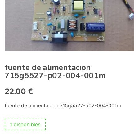
:
fuente de alimentacion
715g5527-p02-004-001m
22.00
€
fuente de alimentacion 715g5527-p02-004-001m
1 disponibles