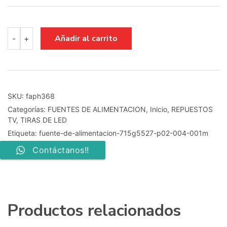
fuente
Añadir al carrito
-
+
de
alimentacion
715g5527-
p02-
004-
001m
SKU:
faph368
cantidad
Categorías:
FUENTES DE ALIMENTACION
,
Inicio
,
REPUESTOS
TV
,
TIRAS DE LED
Etiqueta:
fuente-de-alimentacion-715g5527-p02-004-001m
Contáctanos!!
Productos relacionados