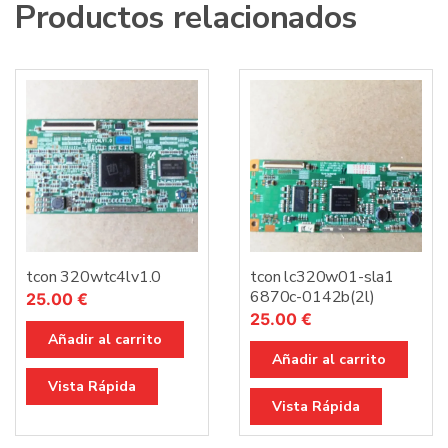
Productos relacionados
tcon 320wtc4lv1.0
tcon lc320w01-sla1
6870c-0142b(2l)
25.00
€
25.00
€
Añadir al carrito
Añadir al carrito
Vista Rápida
Vista Rápida