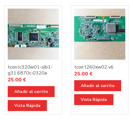
tcon lc320w01-slb1-
tcon t260xw02 v6
g31 6870c-0320a
25.00
€
25.00
€
Añadir al carrito
Añadir al carrito
Vista Rápida
Vista Rápida