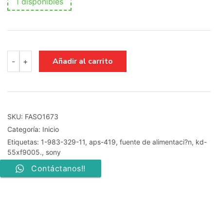
1 disponibles
FUENTE
Añadir al carrito
-
+
DE
ALIMENTACI?
N
1-
983-
329-
SKU:
FASO1673
11
Categoría:
Inicio
APS-
419
Etiquetas:
1-983-329-11
,
aps-419
,
fuente de alimentaci?n
,
kd-
SONY
55xf9005.
,
sony
,KD-
Contáctanos!!
55XF9005.
cantidad