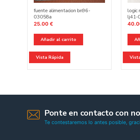
fuente alimentacion bn96-
logic
03058a
lj41
25.00
€
40.
Añadir al carrito
Añ
Vista Rápida
Vist
Ponte en contacto con no
Te contestaremos lo antes posible, graci