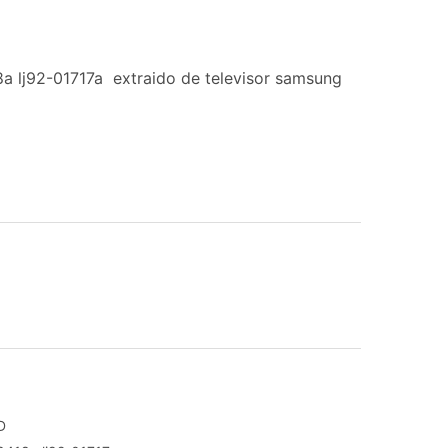
8a lj92-01717a extraido de televisor samsung
D