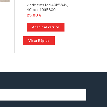
kit de tiras led 40lf634v,
40lbxx,40lf5800
25.00
€
Añadir al carrito
Vista Rápida