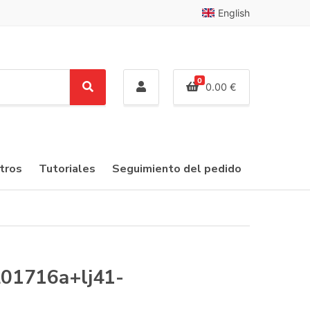
English
0
0.00
€
S
e
a
r
c
tros
Tutoriales
Seguimiento del pedido
h
-201716a+lj41-