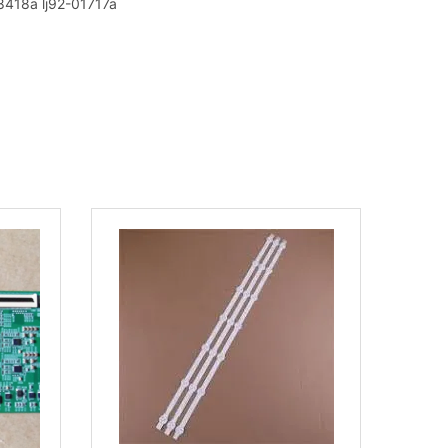
08418a lj92-01717a