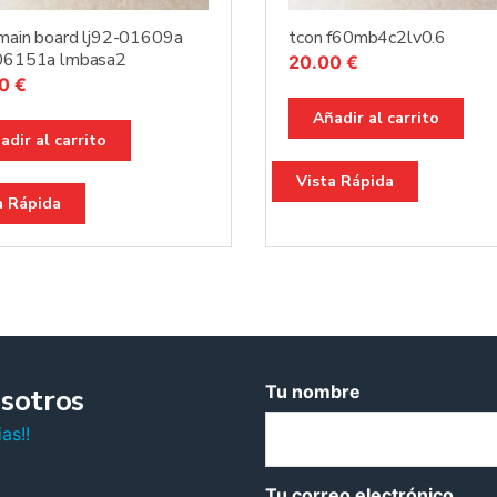
 main board lj92-01609a
tcon f60mb4c2lv0.6
-06151a lmbasa2
20.00
€
00
€
Añadir al carrito
adir al carrito
Vista Rápida
a Rápida
Tu nombre
sotros
as!!
Tu correo electrónico