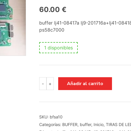
60.00
€
buffer lj41-08417a lj9-201716a+lj41-0841
ps58c7000
1 disponibles
buffer
Añadir al carrito
-
+
lj41-
08417a
lj9-
201716a+lj41-
08418a
lj92-
SKU:
bfsa10
01717a
Categorías:
BUFFER
,
buffer
,
Inicio
,
TIRAS DE LE
cantidad