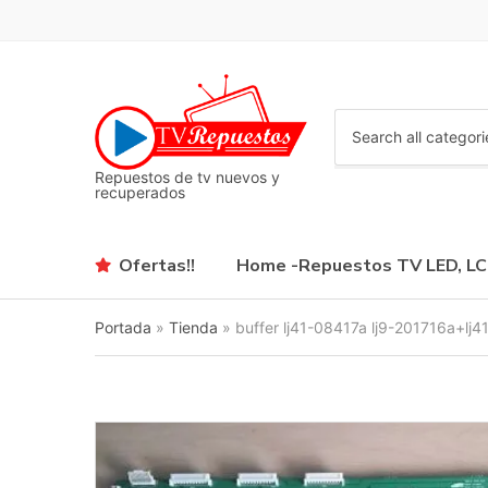
C
a
Repuestos de tv nuevos y
t
recuperados
e
g
o
Ofertas!!
Home -Repuestos TV LED, L
r
y
n
Portada
»
Tienda
»
buffer lj41-08417a lj9-201716a+lj
a
m
e