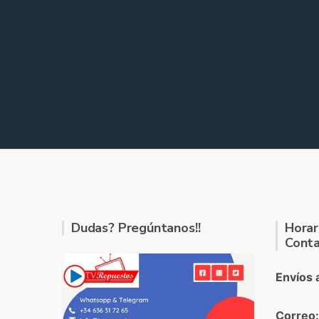
Dudas? Pregúntanos!!
Horar
Conta
Envíos 
Correo