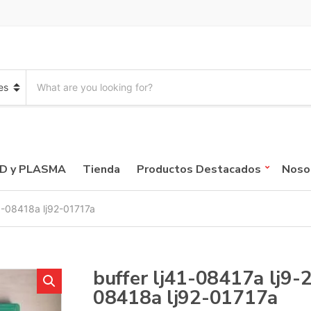
S
e
a
r
c
h
p
CD y PLASMA
Tienda
Productos Destacados
Noso
r
o
d
41-08418a lj92-01717a
u
c
t
s
:
buffer lj41-08417a lj9
08418a lj92-01717a