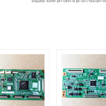
Etiqueta:
buffer lj41-08417a lj9-201716a+lj41-