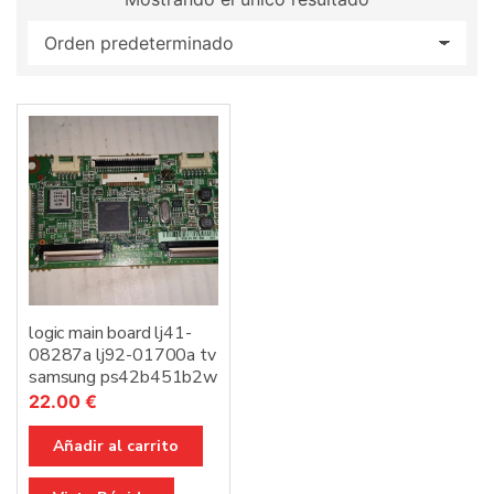
:
logic main board lj41-
08287a lj92-01700a tv
samsung ps42b451b2w
22.00
€
Añadir al carrito