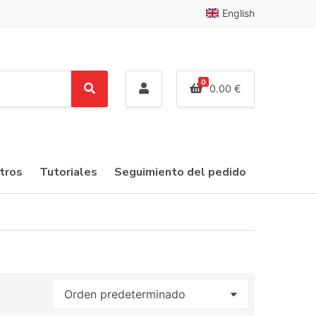
English
0
0.00
€
S
e
a
r
c
tros
Tutoriales
Seguimiento del pedido
h