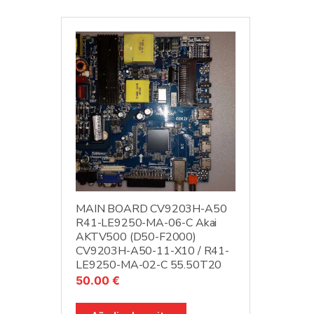
MAIN BOARD CV9203H-A50
R41-LE9250-MA-06-C Akai
AKTV500 (D50-F2000)
CV9203H-A50-11-X10 / R41-
LE9250-MA-02-C 55.50T20
50.00
€