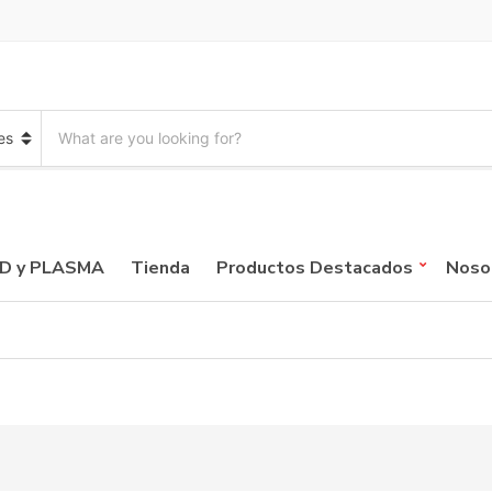
S
e
a
r
c
h
p
CD y PLASMA
Tienda
Productos Destacados
Noso
r
o
d
u
c
t
s
: