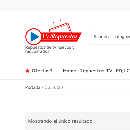
C
a
Repuestos de tv nuevos y
t
recuperados
e
g
o
Ofertas!!
Home -Repuestos TV LED, L
r
y
n
Portada
»
55.50t20
a
m
e
Mostrando el único resultado