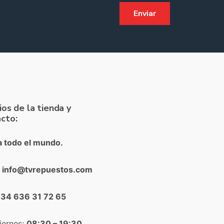
ios de la tienda y
cto:
a todo el mundo.
: info@tvrepuestos.com
+34 636 31 72 65
iernes:
08:30 – 19:30