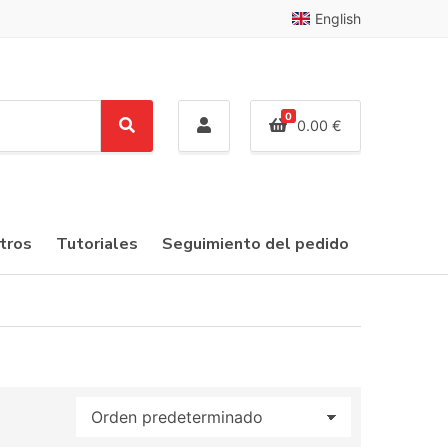
English
0
0.00
€
S
e
a
r
c
tros
Tutoriales
Seguimiento del pedido
h