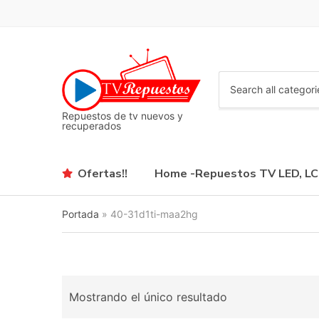
C
a
Repuestos de tv nuevos y
t
recuperados
e
g
o
Ofertas!!
Home -Repuestos TV LED, L
r
y
n
Portada
»
40-31d1ti-maa2hg
a
m
e
Mostrando el único resultado