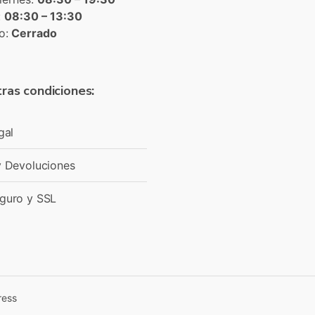
:
08:30 – 13:30
o:
Cerrado
ras condiciones:
gal
y Devoluciones
guro y SSL
ress