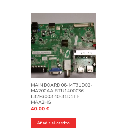
MAIN BOARD 08-MT31D02-
MA200AA BTU1400036
L32E3003 40-31D1TI-
MAA2HG
40.00
€
Añadir al carrito