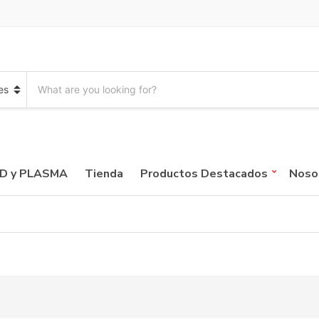
S
e
a
r
c
h
p
CD y PLASMA
Tienda
Productos Destacados
Noso
r
o
d
u
c
t
s
: